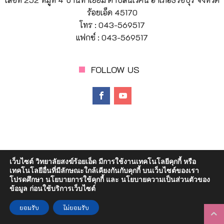
ร้อยเอ็ด 45170
สงฆ์ร้อยเอ็ด ตำบลนิเวศน์ อำเภอธวัชบุรี จังหวัดร้อยเอ็ด ๑ งาน ด้วยวิธี
โทร : 043-569517
ประกวดราคาอิเล็กทรอนิกส์ (e-bidding)
แฟกซ์ : 043-569517
FOLLOW US
© Copyright 2023 วิทยาลัยสงฆ์ร้อยเอ็ด | มหาวิทยาลัยมหาจุฬา
เว็บไซต์ วิทยาลัยสงฆ์ร้อยเอ็ด มีการใช้งานเทคโนโลยีคุกกี้ หรือ
ลงกรณราชวิทยาลัย
เทคโนโลยีอื่นที่มีลักษณะใกล้เคียงกันกับคุกกี้ บนเว็บไซต์ของเรา
โปรดศึกษา นโยบายการใช้คุกกี้ และ นโยบายความเป็นส่วนตัวของ
ข้อมูล ก่อนใช้บริการเว็บไซต์
ยอมรับ
ไม่ยอมรับ