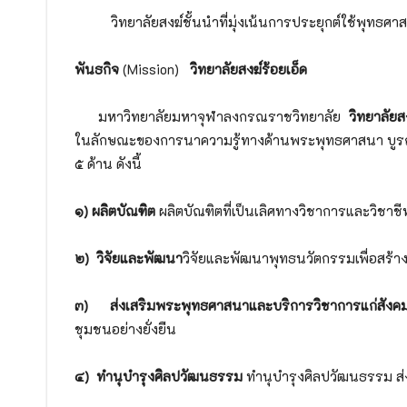
วิทยาลัยสงฆ์ชั้นนำที่มุ่งเน้นการประยุกต์ใช้พุทธ
พันธกิจ
(Mission)
วิทยาลัยสงฆ์ร้อยเอ็ด
มหาวิทยาลัยมหาจุฬาลงกรณราชวิทยาลัย
วิทยาลัยส
ในลักษณะของการนาความรู้ทางด้านพระพุทธศาสนา บูรณาการ
๕ ด้าน ดังนี้
๑) ผลิตบัณฑิต
ผลิตบัณฑิตที่เป็นเลิศทางวิชาการและวิชาชี
๒) วิจัยและพัฒนา
วิจัยและพัฒนาพุทธนวัตกรรมเพื่อสร้า
๓) ส่งเสริมพระพุทธศาสนาและบริการวิชาการแก่สังค
ชุมชนอย่างยั่งยืน
๔) ทำนุบำรุงศิลปวัฒนธรรม
ทำนุบำรุงศิลปวัฒนธรรม ส่