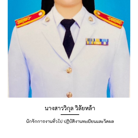
นางสาววิกุล วิลัยหล้า
นักจักการงานทั่วไป ปฏิบัติงานทะเบียนและวัดผล