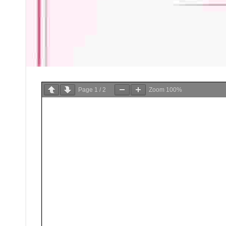
Page
1
/
2
Zoom
100%