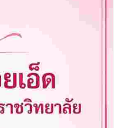
วิทยาลัย
เรื่อง
ราย
ชื่อ
ผู้
มี
สิทธิ์
เข้า
ศึกษา
ต่อ
หลักสูตร
ครุ
ศาสตร
มหา
บัณฑิต
สาขา
วิชาการ
บริหาร
การ
ศึกษา
รอบ
ที่
๒
ประจำ
ปี
การ
ศึกษา
๒๕๖๙