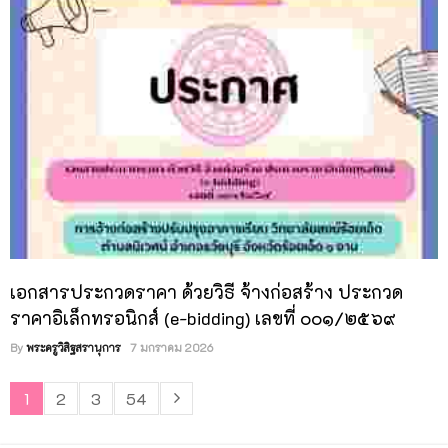
เอกสารประกวดราคา ด้วยวิธี จ้างก่อสร้าง ประกวด
ราคาอิเล็กทรอนิกส์ (e-bidding) เลขที่ ๐๐๑/๒๕๖๙
By
พระครูวิสิฐสรานุการ
7 มกราคม 2026
1
2
3
54