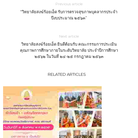
Previous article
“วิทยาลัยสงฆ์ร้อยเอ็ด รับการตรวจสุขภาพบุคลากรประจำ
ปีงบประมาณ ๒๕๖๓”
Next article
วิทยาลัยสงฆ์ร้อยเอ็ด ยินดีต้อนรับ คณะกรรมการประเมิน
คุณภาพการศึกษาภายในระดับวิทยาลัย ประจำปีการศึกษา
๒๕๖๒ ในวันที่ ๒๔-๒๕ กรกฎาคม ๒๕๖๓
RELATED ARTICLES