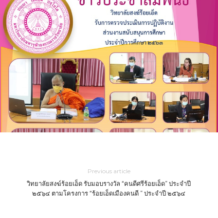
งาน
ส่วน
ประกวดราคาอิเล็กทรอนิกส์ (e-bidding)
งาน
สนับ
การ
ศึกษ
ประ
ปี
การ
ศึกษ
๒๕
Previous article
วิทยาลัยสงฆ์ร้อยเอ็ด รับมอบรางวัล “คนดีศรีร้อยเอ็ด” ประจำปี
๒๕๖๔ ตามโครงการ “ร้อยเอ็ดเมืองคนดี ” ประจำปี ๒๕๖๔