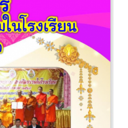
ร้อยเอ็ด
มหาวิทยาลัย
มหา
จุฬา
ลง
กร
ณ
ราช
วิทยาลัย