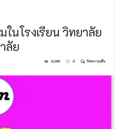
บัณฑิต สาขาวิชาการบริหารการศึกษา รอบที่ ๒ ประจำปีการศึกษา ๒๕๖๙
ีรอบที่ ๒ ประจำปีการศึกษา ๒๕๖๙
ยบัตร รอบที่ ๒ ประจำปีการศึกษา ๒๕๖๙
ในโรงเรียน วิทยาลัย
ลัยสงฆ์ร้อยเอ็ด ตำบลนิเวศน์ อำเภอธวัชบุรี จังหวัดร้อยเอ็ด ๑ งาน
าลัย
บน
3,088
0
ปิดความเห็น
การ
บริหาร
จัดการ
ศูนย์
อำนวย
การ
พระ
สอน
ศีล
ธรรม
ใน
โรงเรียน
วิทยาลัย
สงฆ์