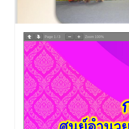
Page
1
/
3
Zoom
100%